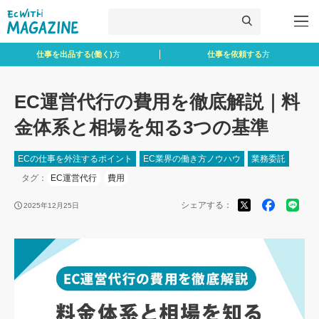
仕事を出品する(働く)
方
仕事を依頼する
方
EC運営代行の費用を徹底解説｜料
金体系と相場を知る3つの基準
ECの仕事を外注するポイント
EC業界の働き方ノウハウ
業務委託
タグ：
EC運営代行
費用
シェアする：
2025年12月25日