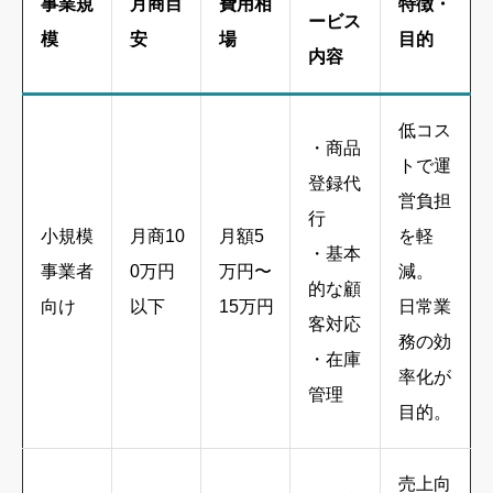
事業規
月商目
費用相
特徴・
ービス
模
安
場
目的
内容
低コス
・商品
トで運
登録代
営負担
行
小規模
月商10
月額5
を軽
・基本
事業者
0万円
万円〜
減。
的な顧
向け
以下
15万円
日常業
客対応
務の効
・在庫
率化が
管理
目的。
売上向