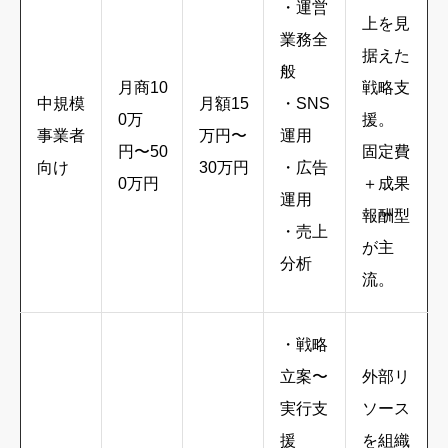
・運営
上を見
業務全
据えた
般
月商10
戦略支
中規模
月額15
・SNS
0万
援。
事業者
万円〜
運用
円〜50
固定費
向け
30万円
・広告
0万円
＋成果
運用
報酬型
・売上
が主
分析
流。
・戦略
立案〜
外部リ
実行支
ソース
援
を組織