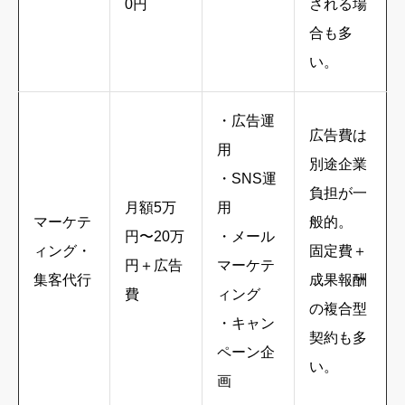
0円
される場
合も多
い。
・広告運
広告費は
用
別途企業
・SNS運
負担が一
月額5万
用
マーケテ
般的。
円〜20万
・メール
ィング・
固定費＋
円＋広告
マーケテ
集客代行
成果報酬
費
ィング
の複合型
・キャン
契約も多
ペーン企
い。
画