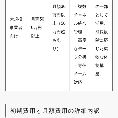
月額30
・複数
の一部
万円以
チャネ
として
大規模
月商50
上（50
ル統合
活用。
事業者
0万円
万円超
管理
成長段
向け
以上
もあ
・高度
階に応
り）
なデー
じた柔
タ分析
軟な体
・専任
制構
チーム
築。
対応
初期費用と月額費用の詳細内訳