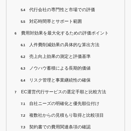
代行会社の専門性と市場での評価
5.4
対応時間帯とサポート範囲
5.5
費用対効果を最大化するための評価ポイント
6
人件費削減効果の具体的な算出方法
6.1
売上向上効果の測定と評価基準
6.2
ノウハウ蓄積による長期的価値
6.3
リスク管理と事業継続性の確保
6.4
EC運営代行サービスの選定手順と比較方法
7
自社ニーズの明確化と優先順位付け
7.1
複数社からの見積もり取得と比較項目
7.2
契約書での費用関連条項の確認
7.3