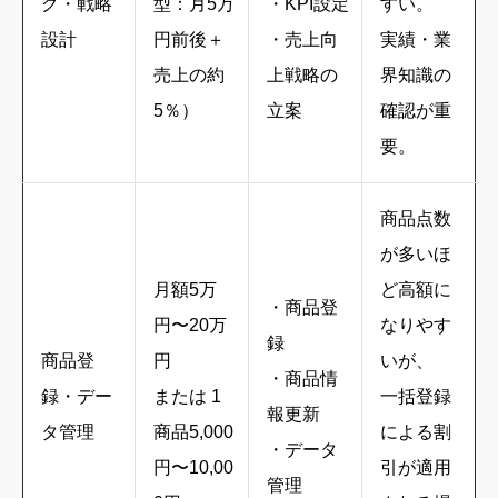
グ・戦略
型：月5万
・KPI設定
すい。
設計
円前後＋
・売上向
実績・業
売上の約
上戦略の
界知識の
5％）
立案
確認が重
要。
商品点数
が多いほ
月額5万
ど高額に
・商品登
円〜20万
なりやす
録
商品登
円
いが、
・商品情
録・デー
または 1
一括登録
報更新
タ管理
商品5,000
による割
・データ
円〜10,00
引が適用
管理