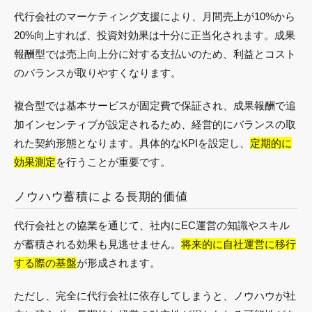
代行会社のマーケティング支援により、月間売上が10%から
20%向上すれば、投資対効果は十分に正当化されます。成果
報酬型では売上向上分に対する支払いのため、利益とコスト
のバランスが取りやすくなります。
複合型では基本サービスが固定費で保証され、成果報酬で追
加インセンティブが設定されるため、経営的にバランスの取
れた契約形態となります。具体的なKPIを設定し、
定期的に
効果測定
を行うことが重要です。
ノウハウ蓄積による長期的価値
代行会社との協業を通じて、社内にEC運営の知識やスキル
が蓄積される効果も見逃せません。
将来的に自社運営に移行
する際の基盤
が形成されます。
ただし、完全に代行会社に依存してしまうと、ノウハウが社